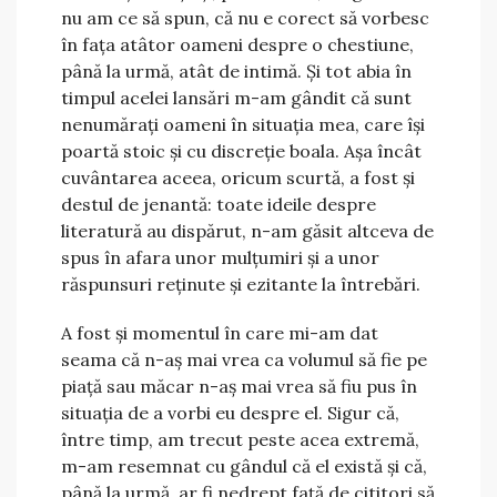
nu am ce să spun, că nu e corect să vorbesc
în fața atâtor oameni despre o chestiune,
până la urmă, atât de intimă. Și tot abia în
timpul acelei lansări m-am gândit că sunt
nenumărați oameni în situația mea, care își
poartă stoic și cu discreție boala. Așa încât
cuvântarea aceea, oricum scurtă, a fost și
destul de jenantă: toate ideile despre
literatură au dispărut, n-am găsit altceva de
spus în afara unor mulțumiri și a unor
răspunsuri reținute și ezitante la întrebări.
A fost și momentul în care mi-am dat
seama că n-aș mai vrea ca volumul să fie pe
piață sau măcar n-aș mai vrea să fiu pus în
situația de a vorbi eu despre el. Sigur că,
între timp, am trecut peste acea extremă,
m-am resemnat cu gândul că el există și că,
până la urmă, ar fi nedrept față de cititori să