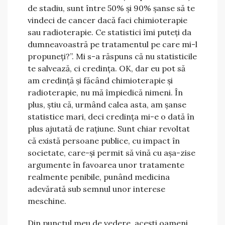
de stadiu, sunt între 50% și 90% șanse să te
vindeci de cancer dacă faci chimioterapie
sau radioterapie. Ce statistici îmi puteți da
dumneavoastră pe tratamentul pe care mi-l
propuneți?”. Mi s-a răspuns că nu statisticile
te salvează, ci credința. OK, dar eu pot să
am credință și făcând chimioterapie și
radioterapie, nu mă împiedică nimeni. În
plus, știu că, urmând calea asta, am șanse
statistice mari, deci credința mi-e o dată în
plus ajutată de rațiune. Sunt chiar revoltat
că există persoane publice, cu impact în
societate, care-și permit să vină cu așa-zise
argumente în favoarea unor tratamente
realmente penibile, punând medicina
adevărată sub semnul unor interese
meschine.
Din punctul meu de vedere, acești oameni