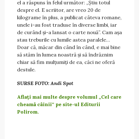
el a răspuns în felul următor: „Știu totul
despre el. E scriitor, are vreo 20 de
kilograme în plus, a publicat câteva romane,
unele i-au fost traduse în diverse limbi, iar
de curând și-a lansat o carte nouă”. Cam așa
stau treburile cu lumile astea paralele…
Doar că, măcar din când în când, e mai bine
să stăm în lumea noastră și să îndrăznim
chiar să fim mulțumiți de ea, căci ne oferă
destule.
SURSE FOTO: Andi Spot
Aflați mai multe despre volumul „Cel care
cheamă câinii“ pe site-ul Editurii
Polirom.