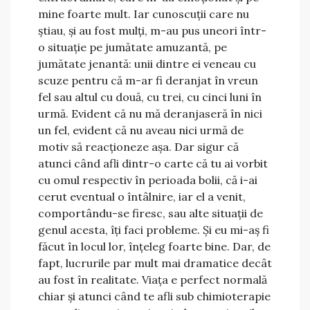
mine foarte mult. Iar cunoscuții care nu
știau, și au fost mulți, m-au pus uneori într-
o situație pe jumătate amuzantă, pe
jumătate jenantă: unii dintre ei veneau cu
scuze pentru că m-ar fi deranjat în vreun
fel sau altul cu două, cu trei, cu cinci luni în
urmă. Evident că nu mă deranjaseră în nici
un fel, evident că nu aveau nici urmă de
motiv să reacționeze așa. Dar sigur că
atunci când afli dintr-o carte că tu ai vorbit
cu omul respectiv în perioada bolii, că i-ai
cerut eventual o întâlnire, iar el a venit,
comportându-se firesc, sau alte situații de
genul acesta, îți faci probleme. Și eu mi-aș fi
făcut în locul lor, înțeleg foarte bine. Dar, de
fapt, lucrurile par mult mai dramatice decât
au fost în realitate. Viața e perfect normală
chiar și atunci când te afli sub chimioterapie