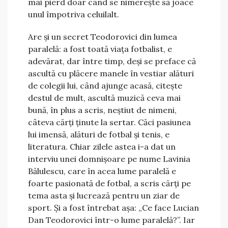
mai pierd doar când se nimerește să joace
unul împotriva celuilalt.
Are și un secret Teodorovici din lumea
paralelă: a fost toată viața fotbalist, e
adevărat, dar între timp, deși se preface că
ascultă cu plăcere manele în vestiar alături
de colegii lui, când ajunge acasă, citește
destul de mult, ascultă muzică ceva mai
bună, în plus a scris, neștiut de nimeni,
câteva cărți ținute la sertar. Căci pasiunea
lui imensă, alături de fotbal și tenis, e
literatura. Chiar zilele astea i-a dat un
interviu unei domnișoare pe nume Lavinia
Bălulescu, care în acea lume paralelă e
foarte pasionată de fotbal, a scris cărți pe
tema asta și lucrează pentru un ziar de
sport. Și a fost întrebat așa: „Ce face Lucian
Dan Teodorovici într-o lume paralelă?”. Iar