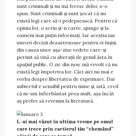
sunt criminali și nu mă feresc deloc s-o
spun. Sunt criminali și sunt șocat că nu
există legi care să-i pedepsească. Pentru că
opinia lor, o scriu și-n carte, ajunge și la
oameni mai puțin informați. Iar aceștia iau
uneori decizii dezastruoase pentru ei înșiși,
din cauza unor așa-zise vedete care-și
permit să vină cu aberații de genul ăsta în
spațiul public. O zic din nou: mă revolt că nu
există legi împotriva lor. Căci aici nu mai e
vorba despre libertatea de exprimare. Dar
subiectul e sensibil pentru mine și, iată, cred
că m-am înfierbântat prea mult, așa încât
aș prefer să revenim la literatură.
L-ai mai văzut în ultima vreme pe omul
care trece prin cartierul tău “chemând”