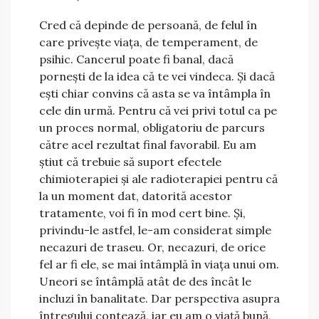
Cred că depinde de persoană, de felul în
care privește viața, de temperament, de
psihic. Cancerul poate fi banal, dacă
pornești de la idea că te vei vindeca. Și dacă
ești chiar convins că asta se va întâmpla în
cele din urmă. Pentru că vei privi totul ca pe
un proces normal, obligatoriu de parcurs
către acel rezultat final favorabil. Eu am
știut că trebuie să suport efectele
chimioterapiei și ale radioterapiei pentru că
la un moment dat, datorită acestor
tratamente, voi fi în mod cert bine. Și,
privindu-le astfel, le-am considerat simple
necazuri de traseu. Or, necazuri, de orice
fel ar fi ele, se mai întâmplă în viața unui om.
Uneori se întâmplă atât de des încât le
incluzi în banalitate. Dar perspectiva asupra
întregului contează, iar eu am o viață bună,