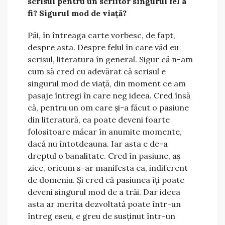
scrisul pentru un scriitor singurul fel a
fi? Sigurul mod de viață?
Păi, în întreaga carte vorbesc, de fapt,
despre asta. Despre felul în care văd eu
scrisul, literatura în general. Sigur că n-am
cum să cred cu adevărat că scrisul e
singurul mod de viață, din moment ce am
pasaje întregi în care neg ideea. Cred însă
că, pentru un om care și-a făcut o pasiune
din literatură, ea poate deveni foarte
folositoare măcar în anumite momente,
dacă nu întotdeauna. Iar asta e de-a
dreptul o banalitate. Cred în pasiune, aș
zice, oricum s-ar manifesta ea, indiferent
de domeniu. Și cred că pasiunea îți poate
deveni singurul mod de a trăi. Dar ideea
asta ar merita dezvoltată poate într-un
întreg eseu, e greu de susținut într-un