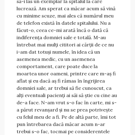
să-i las un exemplar la spitalul la care
lucrează. Am sperat ca măcar acum să vină
cu minime scuze, mai ales că numărul meu
de telefon există în datele spitalului. Nu a
făcut-o, ceea ce-mi arată încă o dată că
indiferența domniei sale e totală. M-au
întrebat mai mulți cititori ai cărții de ce nu
i-am dat totuși numele, în idea că un
asemenea medic, cu un asemenea
comportament, care poate duce la
moartea unor oameni, printre care m-aș fi
aflat și eu dacă aș fi rămas în îngrijirea
domniei sale, ar trebui să fie cunoscut, ca
alți eventuali pacienți ai săi să știe cu cine au
de-a face. N-am vrut s-o fac în carte, mi s-
a părut revanșard și nu se prea potrivește
cu felul meu de a fi. Pe de altă parte, îmi tot
pun întrebarea dacă măcar acum n-ar
trebui s-o fac, tocmai pe considerentele