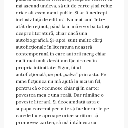
mă ascund undeva, să uit de carte și să refuz
orice alt eveniment public. Și ar fi nedrept
inclusiv față de editură. Nu mai sunt într-
atât de reținut, până la urmă e vorba totuși
despre literatură, chiar dacă una
autobiografică. Și-apoi, sunt multe cărți
autoficționale în literatura noastră
contemporană în care autorii merg chiar
mult mai mult decât am făcut-o eu în
propria intimitate. Sigur, fiind
autoficțională, se pot „salva” prin asta. Pe
mine ficțiunea nu mă ajută în nici un fel,
pentru că o recunosc chiar și în carte:
povestea mea e una reală. Dar rămâne o
poveste literară. Și deocamdată asta e
supapa care-mi permite să fac lucrurile pe
care le face aproape orice scriitor: să
promovez cartea, să mă întâlnesc cu