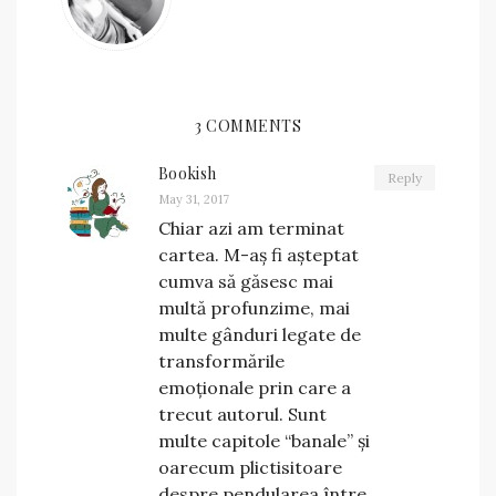
3 COMMENTS
Bookish
Reply
May 31, 2017
Chiar azi am terminat
cartea. M-aș fi așteptat
cumva să găsesc mai
multă profunzime, mai
multe gânduri legate de
transformările
emoționale prin care a
trecut autorul. Sunt
multe capitole “banale” și
oarecum plictisitoare
despre pendularea între