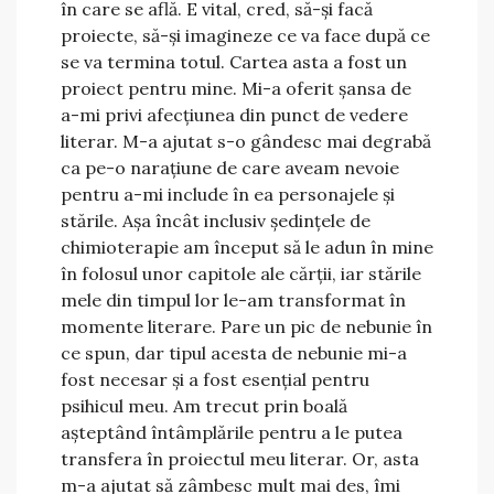
în care se află. E vital, cred, să-și facă
proiecte, să-și imagineze ce va face după ce
se va termina totul. Cartea asta a fost un
proiect pentru mine. Mi-a oferit șansa de
a-mi privi afecțiunea din punct de vedere
literar. M-a ajutat s-o gândesc mai degrabă
ca pe-o narațiune de care aveam nevoie
pentru a-mi include în ea personajele și
stările. Așa încât inclusiv ședințele de
chimioterapie am început să le adun în mine
în folosul unor capitole ale cărții, iar stările
mele din timpul lor le-am transformat în
momente literare. Pare un pic de nebunie în
ce spun, dar tipul acesta de nebunie mi-a
fost necesar și a fost esențial pentru
psihicul meu. Am trecut prin boală
așteptând întâmplările pentru a le putea
transfera în proiectul meu literar. Or, asta
m-a ajutat să zâmbesc mult mai des, îmi