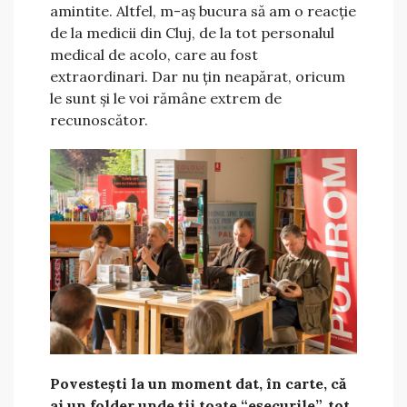
amintite. Altfel, m-aș bucura să am o reacție
de la medicii din Cluj, de la tot personalul
medical de acolo, care au fost
extraordinari. Dar nu țin neapărat, oricum
le sunt și le voi rămâne extrem de
recunoscător.
Povestești la un moment dat, în carte, că
ai un folder unde ții toate “eșecurile”, tot