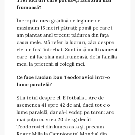
Trei lucruri care pot să-ți facă ziua mai
frumoasă?
Încropita mea grădină de legume de
maximum 15 metri pătrați; pomii pe care i-
am plantat anul trecut; pădurea din fața
casei mele. Mă refer la lucruri, căci despre
ele am fost întrebat. Sunt însă mulți oameni
care-mi fac ziua mai frumoasă, de la familia
mea, la prietenii și colegii mei.
Ce face Lucian Dan Teodorovici într-o
lume paralelă?
Știu totul despre el. E fotbalist. Are de
asemenea 41 spre 42 de ani, dacă tot e o
lume paralelă, dar să-l vedeți pe teren: are
mai puțin cu vreo 20 de kg decât
Teodorovici din lumea asta și, precum
Roger Milla la Campionatul Mondial din