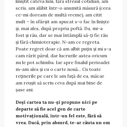
liniștit câteva luni, fără stresul cotidian, am
scris, am slăbit într-o anumită măsură (ceea
ce-mi doream de multă vreme), am citit
mult – în sfârșit am apucat s-o fac în liniște
și, mai ales, după propria poftă. Da, mi-a
fost și rău, dar se mai întâmplă să-ți fie rău
și fără chimioterapie. N-am ce regreta.
Poate regret doar că am albit puțin și mi s-a
cam rărit părul, dar lucrurile astea oricum
nu le pot schimba. Iar spre finalul perioadei
m-am ales și cu o carte nouă… Cu toate
reținerile pe care le am față de ea, măcar
am reușit să scriu ceva după mai bine de
șase ani.
Deși cartea ta nu-și propune nici pe
departe să fie acel gen de carte
motivațională, într-un fel este, fără să
vrea. Dacă, prin absurd, te-ar căuta un om