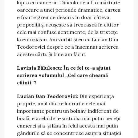
lupta cu cancerul. Dincolo de a fi o mărturie
oarecare a unei perioade dramatice, cartea
e foarte greu de descris în doar câteva
propoziții și reușește să trezească în cititor
cele mai confuze sentimente, de la tristețe
la entuziasm. Am vorbit și eu cu Lucian Dan
Teodorovici despre ce a însemnat scrierea
acestei cărți. Și bine am făcut.
Lavinia Bălulescu: În ce fel te-a ajutat
scrierea volumulul „Cel care cheamă
câinii“?
Lucian Dan Teodorovici:
Din experiența
proprie, unul dintre lucrurile cele mai
importante pentru un bolnav, indiferent de
boală, e acela de a-și studia mai puțin pereții
camerei și a-și lăsa în felul acesta mai puțin
gândurile să se concentreze asupra situației