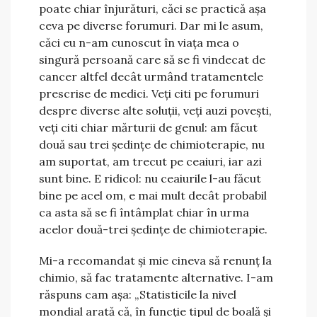
poate chiar înjurături, căci se practică așa
ceva pe diverse forumuri. Dar mi le asum,
căci eu n-am cunoscut în viața mea o
singură persoană care să se fi vindecat de
cancer altfel decât urmând tratamentele
prescrise de medici. Veți citi pe forumuri
despre diverse alte soluții, veți auzi povești,
veți citi chiar mărturii de genul: am făcut
două sau trei ședințe de chimioterapie, nu
am suportat, am trecut pe ceaiuri, iar azi
sunt bine. E ridicol: nu ceaiurile l-au făcut
bine pe acel om, e mai mult decât probabil
ca asta să se fi întâmplat chiar în urma
acelor două-trei ședințe de chimioterapie.
Mi-a recomandat și mie cineva să renunț la
chimio, să fac tratamente alternative. I-am
răspuns cam așa: „Statisticile la nivel
mondial arată că, în funcție tipul de boală și