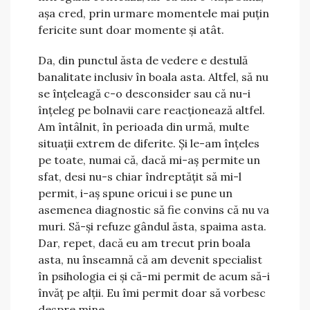
așa cred, prin urmare momentele mai puțin
fericite sunt doar momente și atât.
Da, din punctul ăsta de vedere e destulă
banalitate inclusiv în boala asta. Altfel, să nu
se înțeleagă c-o desconsider sau că nu-i
înțeleg pe bolnavii care reacționează altfel.
Am întâlnit, în perioada din urmă, multe
situații extrem de diferite. Și le-am înțeles
pe toate, numai că, dacă mi-aș permite un
sfat, desi nu-s chiar îndreptățit să mi-l
permit, i-aș spune oricui i se pune un
asemenea diagnostic să fie convins că nu va
muri. Să-și refuze gândul ăsta, spaima asta.
Dar, repet, dacă eu am trecut prin boala
asta, nu înseamnă că am devenit specialist
în psihologia ei și că-mi permit de acum să-i
învăț pe alții. Eu îmi permit doar să vorbesc
despre mine.