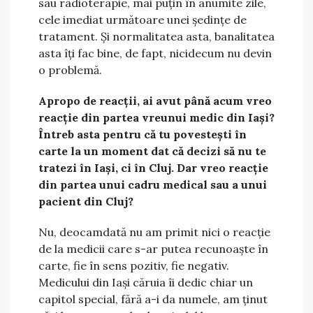
sau radioterapie, mai puțin în anumite zile,
cele imediat următoare unei ședințe de
tratament. Și normalitatea asta, banalitatea
asta îți fac bine, de fapt, nicidecum nu devin
o problemă.
Apropo de reacții, ai avut până acum vreo
reacție din partea vreunui medic din Iași?
Întreb asta pentru că tu povestești în
carte la un moment dat că decizi să nu te
tratezi în Iași, ci în Cluj. Dar vreo reacție
din partea unui cadru medical sau a unui
pacient din Cluj?
Nu, deocamdată nu am primit nici o reacție
de la medicii care s-ar putea recunoaște în
carte, fie în sens pozitiv, fie negativ.
Medicului din Iași căruia îi dedic chiar un
capitol special, fără a-i da numele, am ținut