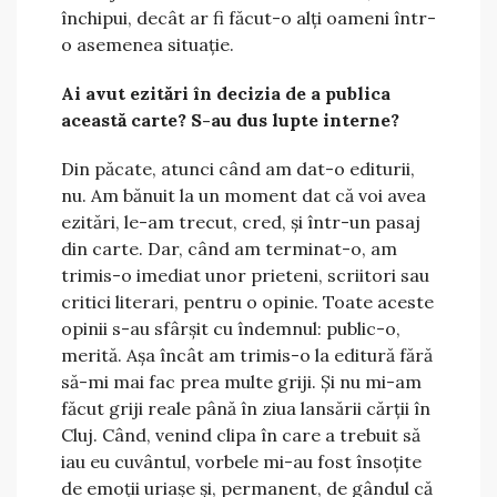
închipui, decât ar fi făcut-o alți oameni într-
o asemenea situație.
Ai avut ezitări în decizia de a publica
această carte? S-au dus lupte interne?
Din păcate, atunci când am dat-o editurii,
nu. Am bănuit la un moment dat că voi avea
ezitări, le-am trecut, cred, și într-un pasaj
din carte. Dar, când am terminat-o, am
trimis-o imediat unor prieteni, scriitori sau
critici literari, pentru o opinie. Toate aceste
opinii s-au sfârșit cu îndemnul: public-o,
merită. Așa încât am trimis-o la editură fără
să-mi mai fac prea multe griji. Și nu mi-am
făcut griji reale până în ziua lansării cărții în
Cluj. Când, venind clipa în care a trebuit să
iau eu cuvântul, vorbele mi-au fost însoțite
de emoții uriașe și, permanent, de gândul că