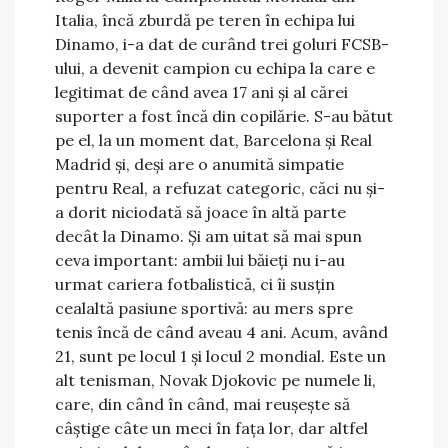
Italia, încă zburdă pe teren în echipa lui
Dinamo, i-a dat de curând trei goluri FCSB-
ului, a devenit campion cu echipa la care e
legitimat de când avea 17 ani și al cărei
suporter a fost încă din copilărie. S-au bătut
pe el, la un moment dat, Barcelona și Real
Madrid și, deși are o anumită simpatie
pentru Real, a refuzat categoric, căci nu și-
a dorit niciodată să joace în altă parte
decât la Dinamo. Și am uitat să mai spun
ceva important: ambii lui băieți nu i-au
urmat cariera fotbalistică, ci îi susțin
cealaltă pasiune sportivă: au mers spre
tenis încă de când aveau 4 ani. Acum, având
21, sunt pe locul 1 și locul 2 mondial. Este un
alt tenisman, Novak Djokovic pe numele li,
care, din când în când, mai reușește să
câștige câte un meci în fața lor, dar altfel