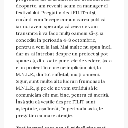
deoparte, am revenit acum ca manager al
festivalului. Pregătim deci FILIT-ul și,
curând, vom începe comunicarea publică,
iar noi avem speranța că ceea ce vom
transmite îi va face mulți oameni să-și ia
concediu în perioada 4-8 octombrie,
pentru a veni la Iași. Mai multe nu spun încă,
dar m-ai întrebat despre un proiect și pot
spune că, din toate punctele de vedere, ăsta
e un proiect în care ne implicăm aici, la
M.N.L.R., din tot sufletul, mulți oameni.
Sigur, sunt multe alte lucruri frumoase la
M.N.L.R., și pe ele ne vom strădui să le
comunicăm cât mai bine, pentru că merită.
Însă știu că veștile despre FILIT sunt
așteptate, așa încât, în perioada asta, le
pregătim cu mare atenție.