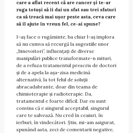
care a aflat recent că are cancer și te-ar
ruga totuși să îi dai un sfat sau trei sfaturi
ca să treacă mai ușor peste asta, ceva care
să îl ajute în vreun fel, ce-ai spune?
I-aș face o rugăminte, ba chiar l-aș implora
să nu cumva să recurgă la sugestiile unor
„binevoitori”, influențați de diverse
manipulări publice transformate-n mituri,
de a refuza tratamentul prescris de doctori
și de a apela la așa-zisa medicină
alternativă, la tot felul de soluții
abracadabrante, doar din teama de
chimioterapie și radioterapie. Da,
tratamentul e foarte dificil. Dar eu sunt
convins că e singurul acceptabil, singurul
care te salvează. Nu cred în ceaiuri, în
ierburi, în vindecători. Știu, mi-am asigurat,
spunând asta, zeci de comentarii negative,