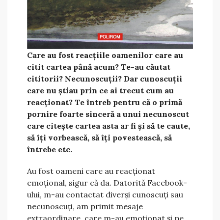
Care au fost reacțiile oamenilor care au
citit cartea până acum? Te-au căutat
cititorii? Necunoscuții? Dar cunoscuții
care nu știau prin ce ai trecut cum au
reacționat? Te întreb pentru că o primă
pornire foarte sinceră a unui necunoscut
care citește cartea asta ar fi și să te caute,
să îți vorbească, să îți povestească, să
întrebe etc.
Au fost oameni care au reacționat
emoțional, sigur că da. Datorită Facebook-
ului, m-au contactat diverși cunoscuți sau
necunoscuți, am primit mesaje
extraordinare, care m-au emoționat și pe