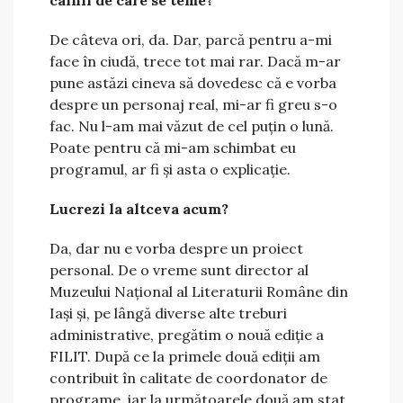
câinii de care se teme?
De câteva ori, da. Dar, parcă pentru a-mi
face în ciudă, trece tot mai rar. Dacă m-ar
pune astăzi cineva să dovedesc că e vorba
despre un personaj real, mi-ar fi greu s-o
fac. Nu l-am mai văzut de cel puțin o lună.
Poate pentru că mi-am schimbat eu
programul, ar fi și asta o explicație.
Lucrezi la altceva acum?
Da, dar nu e vorba despre un proiect
personal. De o vreme sunt director al
Muzeului Național al Literaturii Române din
Iași și, pe lângă diverse alte treburi
administrative, pregătim o nouă ediție a
FILIT. După ce la primele două ediții am
contribuit în calitate de coordonator de
programe, iar la următoarele două am stat